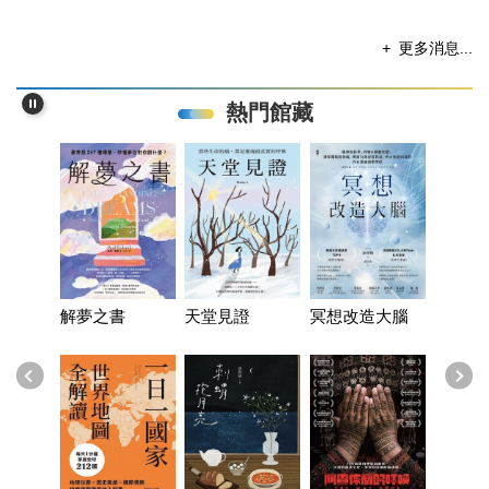
更多消息...
熱門館藏
白浜戀
人
解夢之書
天堂見證
冥想改造大腦
完美犯