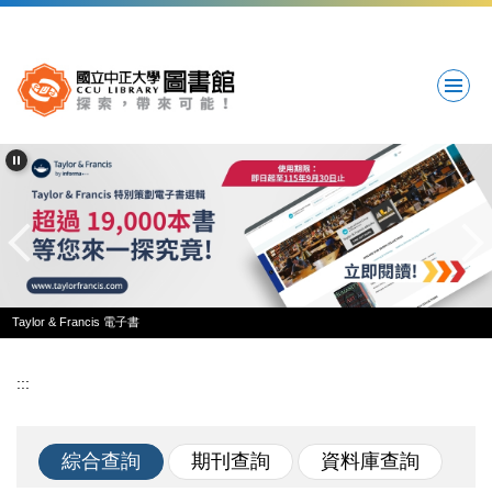
跳
到
主
要
內
容
區
Taylor & Francis 電子書
:::
綜合查詢
期刊查詢
資料庫查詢