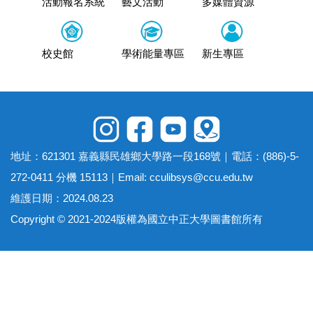
資源
活動報名系統
藝文活動
多媒體資源
活動報
區
校史館
學術能量專區
新生專區
校史館
地址：621301 嘉義縣民雄鄉大學路一段168號｜電話：(886)-5-
272-0411 分機 15113｜Email:
cculibsys@ccu.edu.tw
維護日期：2024.08.23
Copyright © 2021-2024版權為國立中正大學圖書館所有