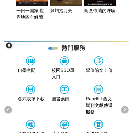
臺灣漫
萬豪宅當
一日一國家 世
刺蝟抱月亮
阿查依蘭的呼喚
界地圖全解讀
熱門服務
文上傳
自學空間
校園SSO單一
學位論文上傳
自學空
入口
ILL西文
各式表單下載
圖書薦購
RapidILL西文
各式表
獻傳遞
期刊文獻傳遞
服務