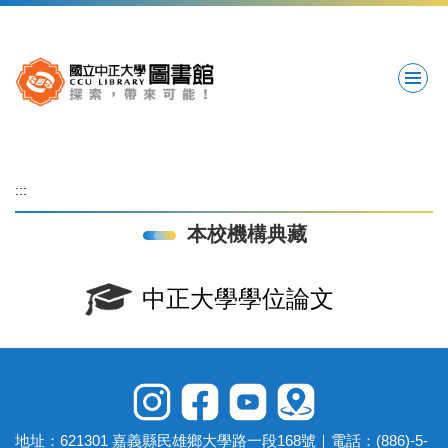
跳
到
主
要
內
容
區
:::
本校機構典藏
中正大學學位論文
地址：621301 嘉義縣民雄鄉大學路一段168號｜電話：(886)-5-