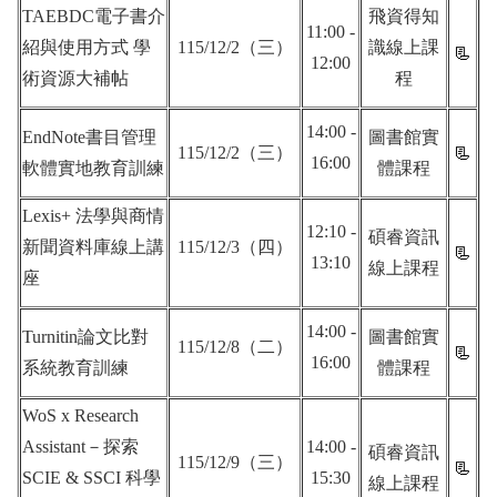
TAEBDC電子書介
飛資得知
11:00 -
紹與使用方式 學
115/12/2（三）
識線上課
📃
12:00
術資源大補帖
程
14:00 -
EndNote書目管理
圖書館實
115/12/2（三）
📃
16:00
軟體實地
教育訓練
體課程
Lexis+ 法學與商情
12:10 -
碩睿資訊
新聞資料庫線上講
115/12/3（四）
📃
13:10
線上課程
座
14:00 -
Turnitin論文比對
圖書館實
115/12/8（二）
📃
16:00
系統教育訓練
體課程
WoS x Research
Assistant－探索
14:00 -
碩睿資訊
115/12/9（三）
📃
SCIE & SSCI 科學
15:30
線上課程