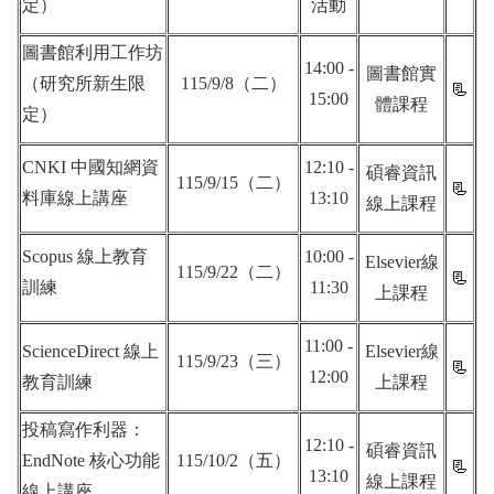
定）
活動
圖書館利用工作坊
14:00 -
圖書館實
（研究所新生限
115/9/8（二）
📃
15:00
體課程
定）
CNKI 中國知網資
12:10 -
碩睿資訊
115/9/15（二）
📃
料庫線上講座
13:10
線上課程
Scopus 線上教育
10:00 -
Elsevier線
115/9/22（二）
📃
訓練
11:30
上課程
11:00 -
ScienceDirect 線上
Elsevier線
115/9/23（三）
📃
12:00
教育訓練
上課程
投稿寫作利器：
12:10 -
碩睿資訊
EndNote 核心功能
115/10/2（五）
📃
13:10
線上課程
線上講座