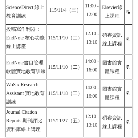
11:00 -
ScienceDirect 線上
Elsevier線
115/11/4（三）
📃
12:00
教育訓練
上課程
投稿寫作利器：
12:10 -
碩睿資訊
EndNote 核心功能
115/11/10（二）
📃
13:10
線上課程
線上講座
14:00 -
EndNote
書目管理
圖書館實
115/11/10（二）
📃
16:00
軟體
實地
教育訓練
體課程
WoS x Research
14:00 -
圖書館實
Assistant 實地教育
115/11/18（三）
📃
16:00
體課程
訓練
Journal Citation
12:10 -
碩睿資訊
Reports 期刊評比
115/11/27（五）
📃
13:10
線上課程
資料庫線上講座