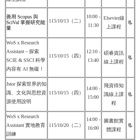
10:00 -
善用 Scopus 與
Elsevier線
115/10/13（二）
📃
SciVal 掌握研究能
11:30
上課程
量
WoS x Research
Assistant－探索
12:10 -
碩睿資訊
115/10/15（四）
📃
SCIE & SSCI 科學
13:40
線上課程
內容有 AI 無礙！
Jstor 探索世界的知
飛資得知
14:00 -
識、文化與思想資
115/10/15（四）
識線上課
📃
15:00
源使用說明
程
WoS x Research
14:00 -
圖書館實
Assistant 實地教育
115/10/20（二）
📃
16:00
體課程
訓練