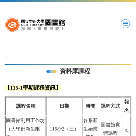
跳
到
主
要
內
容
區
:::
資料庫課程
【115-1學期課程資訊】
報
課程名稱
日期
時間
課程方式
名
圖書館利用工作坊
各系新
圖書館實
（大學部新生限
115/9/2（三）
生始業
📃
體課程