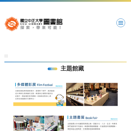
跳
到
主
要
內
容
區
:::
主題館藏