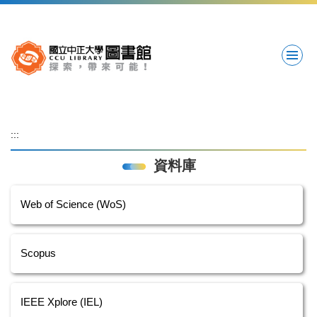
跳
到
主
要
內
容
區
:::
資料庫
Web of Science (WoS)
Scopus
IEEE Xplore (IEL)