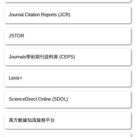
Journal Citation Reports (JCR)
JSTOR
Journals學術期刊資料庫 (CEPS)
Lexis+
ScienceDirect Online (SDOL)
萬方數據知識服務平台