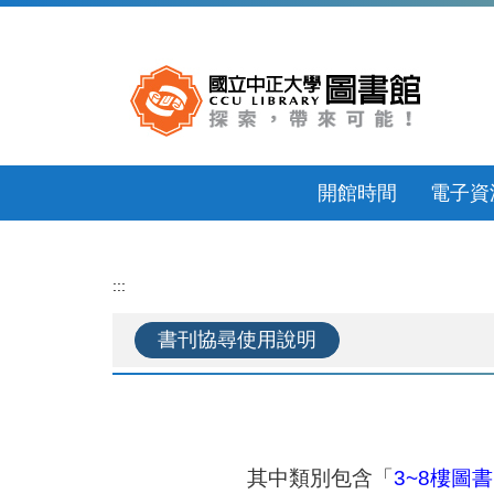
跳
到
主
要
內
容
區
開館時間
電子資
:::
書刊協尋使用說明
其中類別包含「
3~8樓圖書