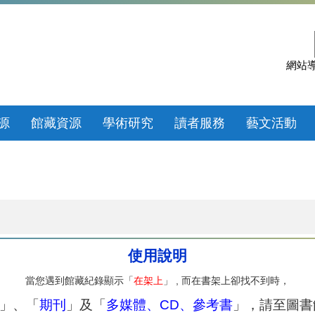
網站
源
館藏資源
學術研究
讀者服務
藝文活動
使用說明
當您遇到館藏紀錄顯示「
在架上
」 , 而在書架上卻找不到時，
」、「
期刊
」及「
多媒體、CD、參考書
」，請至圖書