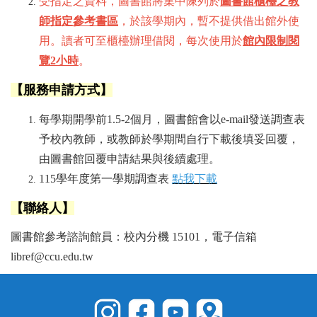
受指定之資料，圖書館
將集中陳列於
圖書館櫃檯之教
師指定參考書區
，於該學期內，暫不提供借出館外使
用。讀者可至櫃檯辦理借閱，每次使用於
館內限制閱
覽2小時
。
【
服務申請方式】
每學期開學前1.5-2個月，圖書館會以e-mail發送調查表
予校內教師，或教師於學期間自行下載後填妥回覆，
由圖書館回覆
申請結果與後續處理。
115學年度第一學期調查表
點我下載
【聯絡人】
圖書館參考諮詢館員：校內分機 15101，電子信箱
libref@ccu.edu.tw