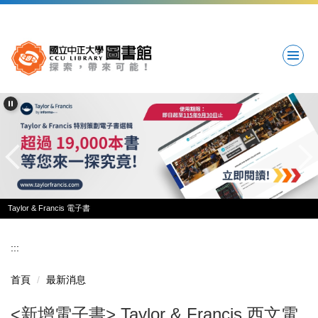
跳
到
主
要
內
容
區
Taylor & Francis 電子書
:::
首頁
最新消息
<新增電子書> Taylor & Francis 西文電