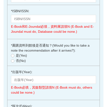
*
ISBN/ISSN:
E-Book和E-Joundal必填，資料庫請填N (E-Book and E-
Joundal must do, Database could be none.)
*
薦購資料到館後是否通知？(Would you like to take a
note the recommendation after it arrives?):
是(Yes)
否(No)
*
出版年(Year):
E-Book必填，其餘類型請填N (E-Book must do, others
could be none.)
*
版次(Edition):