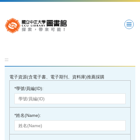
跳
到
主
要
內
容
區
:::
電子資源(含電子書、電子期刊、資料庫)推薦採購
*
學號/員編(ID):
*
姓名(Name):